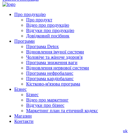
Про продукцію
Про продукт
Відео про продукцію
Відгуки про продукцію
Довідковий посібник
Програми
Програма Detox
Відновлення імуної системи
Чоловіче та жіноче здоров'я
Програма зниження ваги
Відновлення нервової системи
Програма нефробаланс
Програма кардіобаланс
Кістково-м'язова програма
Бізнес
Бізнес
Відео про маркетинг
Відгуки про бізнес
Маркетинг план та етичний кодекс
Магазин
Контакти
uk