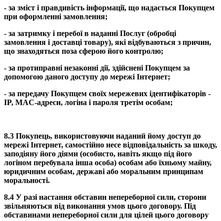
- за зміст і правдивість інформації, що надається Покупцем
при оформленні замовлення;
- за затримку і перебої в наданні Послуг (обробці
замовлення і доставці товару), які відбуваються з причин,
що знаходяться поза сферою його контролю;
- за протиправні незаконні дії, здійснені Покупцем за
допомогою даного доступу до мережі Інтернет;
- за передачу Покупцем своїх мережевих ідентифікаторів -
IP, MAC-адреси, логіна і пароля третім особам;
8.3 Покупець, використовуючи наданий йому доступ до
мережі Інтернет, самостійно несе відповідальність за шкоду,
заподіяну його діями (особисто, навіть якщо під його
логіном перебувала інша особа) особам або їхньому майну,
юридичним особам, державі або моральним принципам
моральності.
8.4 У разі настання обставин непереборної сили, сторони
звільняються від виконання умов цього договору. Під
обставинами непереборної сили для цілей цього договору