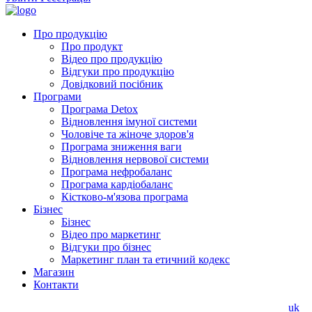
Про продукцію
Про продукт
Відео про продукцію
Відгуки про продукцію
Довідковий посібник
Програми
Програма Detox
Відновлення імуної системи
Чоловіче та жіноче здоров'я
Програма зниження ваги
Відновлення нервової системи
Програма нефробаланс
Програма кардіобаланс
Кістково-м'язова програма
Бізнес
Бізнес
Відео про маркетинг
Відгуки про бізнес
Маркетинг план та етичний кодекс
Магазин
Контакти
uk