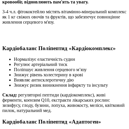
кровообіг, відновлюють пам'ять та увагу.
3-4 ч.л. фітококтейлю містять вітамінно-мінеральний комплекс
як 1 кг свіжих овочів та фруктів, що забезпечує повноцінне
живлення серцевого м'язу.
Кардіобаланс
Поліпептид «Кардіокомплекс»
Нормалізує еластичність судин
Регулює артеріальний тиск
Поліпшує живлення серцевого м’язу
Знижує рівень холестерину в крові
Виявляє антисклеротичну дію
Знижує ризик виникнення інфаркту та інсульту
Склад:
регуляторні пептиди (кардіокомплекс), живі
ферменти, коензим Q10, екстракти лікарських рослин:
зизифусу, глоду, бузини, лопуха, живокосту, меліси, квітковий
пилок, натуральний мед.
Кардіобаланс
Поліпептид «Адаптоген»