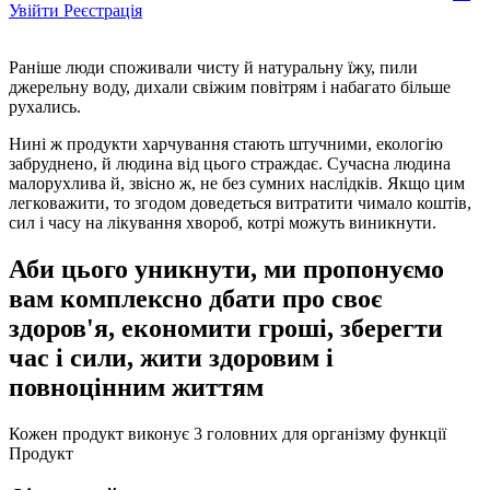
Увійти
Реєстрація
Раніше люди споживали чисту й натуральну їжу, пили
джерельну воду, дихали свіжим повітрям і набагато більше
рухались.
Нині ж продукти харчування стають штучними, екологію
забруднено, й людина від цього страждає. Сучасна людина
малорухлива й, звісно ж, не без сумних наслідків. Якщо цим
легковажити, то згодом доведеться витратити чимало коштів,
сил і часу на лікування хвороб, котрі можуть виникнути.
Аби цього уникнути, ми пропонуємо
вам комплексно дбати про своє
здоров'я, економити гроші, зберегти
час і сили, жити здоровим і
повноцінним життям
Кожен продукт виконує
3 головних
для організму
функції
Продукт