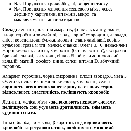
№3. Порушення кровообігу, підвищення тиску
№4. Порушення живлення серцевого м’язу через
дефіцит у харчуванні вітамінів, мікро- та
макроелементів, антиоксидантів.
Склад:
лецитин, насіння амаранту, фенхеля, кмину, льону;
плоди горобини звичайної, глоду, чорної смородини, авокадо,
анісу; коренеплоди буряка, моркви; слань ламінарії, корінь
кульбаби; трава м'яти, меліси, очанки; Омега-3, -6, ненасичені
жирні кислоти, лютеїн, β-керотин (бета-каротин ?); екстракти
броколі, спаржі, готу коли, гінкго білоби; лимоннокислий
кальцій, магній, фосфор, цинк, селен, вітамін D, яблучний
порошок.
Амарант, горобина, чорна смородина, плоди авокадо,Омега-3,
Омега-6, ненасичені жирні кислоти, β-каротин, селен -
сприяють розчиненню холестерину на стінках судин,
відновлюють еластичність, поліпшують кровообіг.
Лецитин, меліса, м'ята -
заспокоюють нервову систему,
поліпшують сон, усувають дратівливість, знімають
судинний спазм.
Гінкго білоба, готу кола, β-каротин, глід
відновлюють
кровообіг та регулюють тиск, поліпшують мозковий