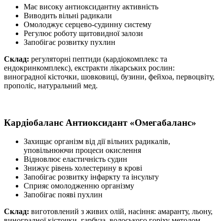
Має високу антиоксидантну активність
Виводить вільні радикали
Омолоджує серцево-судинну систему
Регулює роботу щитовидної залози
Запобігає розвитку пухлин
Склад:
регуляторні пептиди (кардіокомплекс та
ендокринкомплекс), екстракти лікарських рослин:
виноградної кісточки, шовковиці, бузини, фейхоа, первоцвіту,
прополіс, натуральний мед.
Кардіобаланс
Антиоксидант «Омегабаланс»
Захищає організм від дії вільних радикалів,
уповільнюючи процеси окислення
Відновлює еластичність судин
Знижує рівень холестерину в крові
Запобігає розвитку інфаркту та інсульту
Сприяє омолодженню організму
Запобігає появі пухлин
Склад:
виготовлений з живих олій, насіння: амаранту, льону,
виноградної кісточки, гарбуза, волоського горіху методом