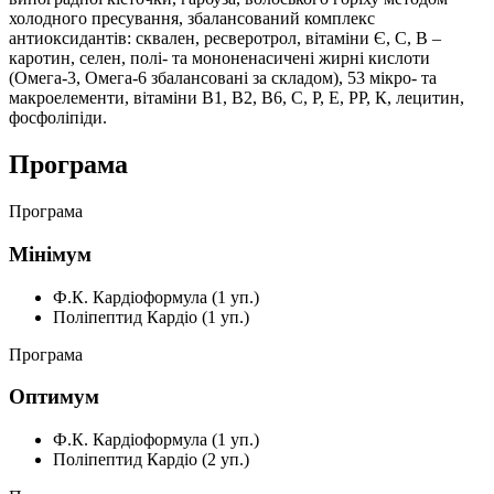
холодного пресування, збалансований комплекс
антиоксидантів: сквален, ресверотрол, вітаміни Є, С, В –
каротин, селен, полі- та мононенасичені жирні кислоти
(Омега-3, Омега-6 збалансовані за складом), 53 мікро- та
макроелементи, вітаміни В1, В2, В6, С, Р, Е, РР, К, лецитин,
фосфоліпіди.
Програма
Програма
Мінімум
Ф.К. Кардіоформула (1 уп.)
Поліпептид Кардіо (1 уп.)
Програма
Оптимум
Ф.К. Кардіоформула (1 уп.)
Поліпептид Кардіо (2 уп.)