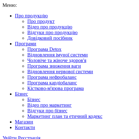
Меню:
Про продукцію
Про продукт
Відео про продукцію
Відгуки про продукцію
Довідковий посібник
Програми
Програма Detox
Відновлення імуної системи
Чоловіче та жіноче здоров'я
Програма зниження ваги
Відновлення нервової системи
Програма нефробаланс
Програма кардіобаланс
Кістково-м'язова програма
Бізнес
Бізнес
Відео про маркетинг
Відгуки про бізнес
Маркетинг план та етичний кодекс
Магазин
Контакти
Увійти
Реєстрація