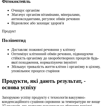
Фітококтейль
Очищує організм
Збагачує організм вітамінами, мінералами,
антиоксидантами, регулює обмін речовин
Відновлює або захищає здоров'я
Продукт
Поліпептид
Доставляє поживні речовини у клітину
Оптимізує клітинний обмін речовин, підвищуючи
стійкість організму до хвороботворних процесів будь-
якої походження, нормалізуючи імунітет
Збільшує тривалість життя клітин і організму в цілому,
уповільнює процеси старіння
Продукти, які дають результат, -
основа успіху
Запорукою успіху продукту є технологія вакуумно-
конденсаційного сушіння сировини за температури не вище
37 градусів, що дозволяє максимально зберегти вихідні