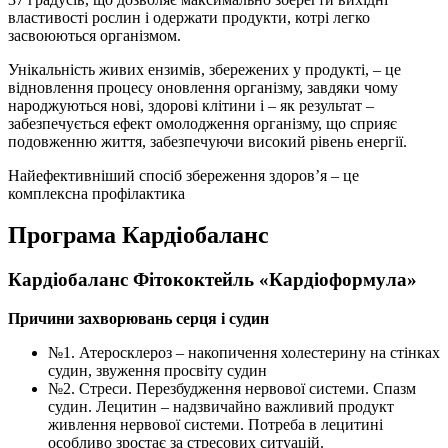
властивості рослин і одержати продукти, котрі легко
засвоюються організмом.
Унікальність живих ензимів, збережених у продукті, – це
відновлення процесу оновлення організму, завдяки чому
народжуються нові, здорові клітини і – як результат –
забезпечується ефект омолодження організму, що сприяє
подовженню життя, забезпечуючи високий рівень енергії.
Найефективніший спосіб збереження здоров’я – це
комплексна профілактика
Програма Кардіобаланс
Кардіобаланс
Фітококтейль «Кардіоформула»
Причини захворювань серця і судин
№1. Атеросклероз – накопичення холестерину на стінках
судин, звуження просвіту судин
№2. Стреси. Перезбудження нервової системи. Спазм
судин. Лецитин – надзвичайно важливий продукт
живлення нервової системи. Потреба в лецитині
особливо зростає за стресових ситуацій.