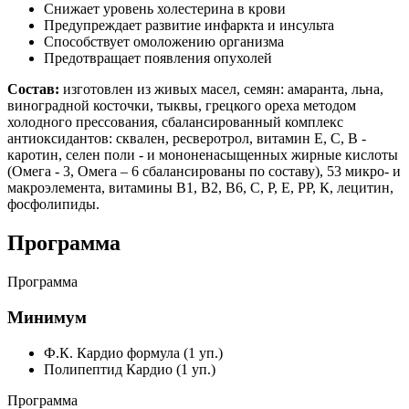
Снижает уровень холестерина в крови
Предупреждает развитие инфаркта и инсульта
Способствует омоложению организма
Предотвращает появления опухолей
Состав:
изготовлен из живых масел, семян: амаранта, льна,
виноградной косточки, тыквы, грецкого ореха методом
холодного прессования, сбалансированный комплекс
антиоксидантов: сквален, ресверотрол, витамин Е, С, В -
каротин, селен поли - и мононенасыщенных жирные кислоты
(Омега - 3, Омега – 6 сбалансированы по составу), 53 микро- и
макроэлемента, витамины В1, В2, В6, С, Р, Е, РР, К, лецитин,
фосфолипиды.
Программа
Программа
Минимум
Ф.К. Кардио формула (1 уп.)
Полипептид Кардио (1 уп.)
Программа