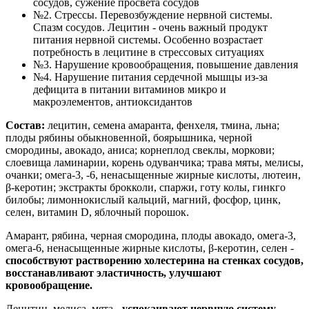
сосудов, сужение просвета сосудов
№2. Стрессы. Перевозбуждение нервной системы.
Спазм сосудов. Лецитин - очень важный продукт
питания нервной системы. Особенно возрастает
потребность в лецитине в стрессовых ситуациях
№3. Нарушение кровообращения, повышение давления
№4. Нарушение питания сердечной мышцы из-за
дефицита в питании витаминов микро и
макроэлементов, антиоксидантов
Состав:
лецитин, семена амаранта, фенхеля, тмина, льна;
плоды рябины обыкновенной, боярышника, черной
смородины, авокадо, аниса; корнеплод свеклы, моркови;
слоевища ламинарии, корень одуванчика; трава мяты, мелисы,
очанки; омега-3, -6, ненасыщенные жирные кислоты, лютеин,
β-керотин; экстракты брокколи, спаржи, готу колы, гинкго
билобы; лимоннокислый кальций, магний, фосфор, цинк,
селен, витамин D, яблочный порошок.
Амарант, рябина, черная смородина, плоды авокадо, омега-3,
омега-6, ненасыщенные жирные кислоты, β-керотин, селен -
способствуют растворению холестерина на стенках сосудов,
восстанавливают эластичность, улучшают
кровообращение.
Лецитин, мелиса, мята -
успокаивают нервную систему,