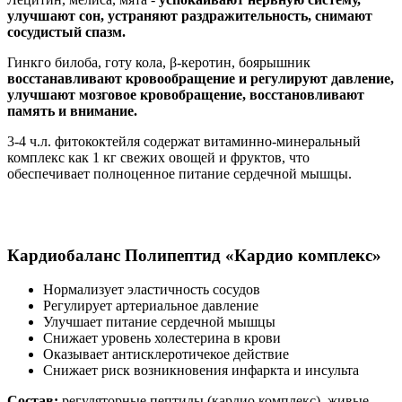
улучшают сон, устраняют раздражительность, снимают
сосудистый спазм.
Гинкго билоба, готу кола, β-керотин, боярышник
восстанавливают кровообращение и регулируют давление,
улучшают мозговое кровобращение, восстановливают
память и внимание.
3-4 ч.л. фитококтейля содержат витаминно-минеральный
комплекс как 1 кг свежих овощей и фруктов, что
обеспечивает полноценное питание сердечной мышцы.
Кардиобаланс
Полипептид «Кардио комплекс»
Нормализует эластичность сосудов
Регулирует артериальное давление
Улучшает питание сердечной мышцы
Снижает уровень холестерина в крови
Оказывает антисклеротичекое действие
Снижает риск возникновения инфаркта и инсульта
Состав:
регуляторные пептиды (кардио комплекс), живые