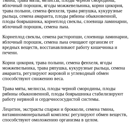
тмина, трава мяты, мелиссы, плоды черной смородины,
яблочный порошок, ягоды можжевельника, корни цикория,
трава полыни, семена фенхеля, трава ряпушка, кукурузные
рыльца, семена амаранта, плоды рябины обыкновенной,
плоды боярышника, корнеплод свеклы, слоевища ламинарии,
яблочный порошок, семена льна.
Корнеплод свеклы, семена расторопши, слоевища ламинарии,
яблочный порошок, семена льна очищают организм от
вредных веществ, восстанавливают работу кишечника и
печени.
Корни цикория, трава полыни, семена фенхеля, ягоды
можжевельника, трава ряпушка, кукурузные рыльца, семена
амаранта, регулируют жировой и углеводный обмен
способствуют снижению веса.
Трава мяты, мелиссы, плоды черной смородины, плоды
рябины обыкновенной, плоды боярышника стабилизируют
работу нервной и сердечнососудистой системы.
Лецитин, экстракты спаржи и брокколи, семена тмина,
витаминоминеральный комплекс регулируют обмен веществ,
способствуют омоложению организма в целом.