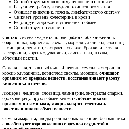
Способствует комплексному очищению организма
Регулирует работу желудочно-кишечного тракта
Очищает кишечник, печень, лимфатическую систему
Снижает уровень холестерина в крови
Регулирует жировой и углеводный обмен
Способствует похудению
Состав:
семена амаранта, плоды рябины обыкновенной,
боярышника, корнеплод свеклы, моркови, люцерна, слоевища
ламинарии, лецитин, экстракты спаржи, брокколи, семена
расторопши, корень одуванчика, семена льна, тыквы,
яблочный пектин.
Семена льна, тыквы, яблочный пектин, семена расторопши,
корень одуванчика, корнеплод свеклы, моркови,
очищают
организм от вредных веществ, восстанавливают работу
кишечника и печени.
Люцерна, лецитин, слоевища ламинарии, экстракты спаржи,
брокколи регулируют обмен веществ,
обеспечивают
организм витаминами, микро- макроэлементами,
восстанавливают обмен веществ.
Семена амаранта, плоды рябины обыкновенной, боярышника
способствуют оздоровлению сердечно-сосудистой и
иммунной системы.