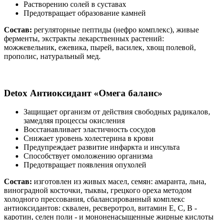
Растворению солей в суставах
Предотвращает образование камней
Состав:
регуляторные пептиды (нефро комплекс), живые
ферменты, экстракты лекарственных растений:
можжевельник, ежевика, пырей, василек, хвощ полевой,
прополис, натуральный мед.
Detox
Антиоксидант «Омега баланс»
Защищает организм от действия свободных радикалов,
замедляя процессы окисления
Восстанавливает эластичность сосудов
Снижает уровень холестерина в крови
Предупреждает развитие инфаркта и инсульта
Способствует омоложению организма
Предотвращает появления опухолей
Состав:
изготовлен из живых масел, семян: амаранта, льна,
виноградной косточки, тыквы, грецкого ореха методом
холодного прессования, сбалансированный комплекс
антиоксидантов: сквален, ресверотрол, витамин Е, С, В -
каротин, селен поли - и мононенасыщенные жирные кислоты