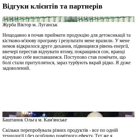
Відгуки клієнтів та партнерів
Журба Віктор
м. Луганськ
Нещодавно я почав приймати продукцію для детоксикації та
кістково-м'язову програму і результати мене вразили. У мене
немов відкрилося друге дихання, підвищився рівень енергії,
ввечері перестав відчувати втому, покращився сон, вранці
відчуваю себе виспавшимся. Поступово став помічати, що
болі стали притуплятися, зараз турбують вкрай рідко. Я дуже
задоволений.
Баштаник Ольга
м. Кам'янське
Скільки перепробувала різних продуктів - все по одній
технології і без особливо помітного ефекту. Тут же я