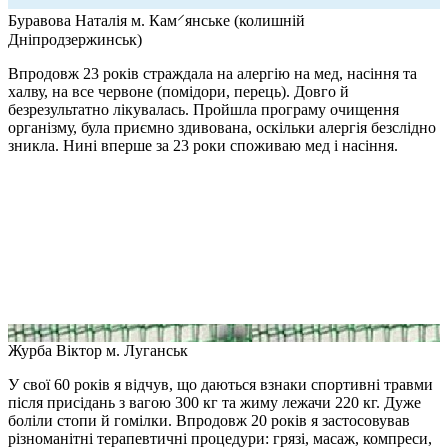
Буравова Наталія
м. Кам⸍янське (колишній
Дніпродзержинськ)
Впродовж 23 років страждала на алергію на мед, насіння та
халву, на все червоне (помідори, перець). Довго й
безрезультатно лікувалась. Пройшла програму очищення
організму, була приємно здивована, оскільки алергія безслідно
зникла. Нині вперше за 23 роки споживаю мед і насіння.
Журба Віктор
м. Луганськ
У свої 60 років я відчув, що даються взнаки спортивні травми
після присідань з вагою 300 кг та жиму лежачи 220 кг. Дуже
боліли стопи й гомілки. Впродовж 20 років я застосовував
різноманітні терапевтичні процедури: грязі, масаж, компреси,