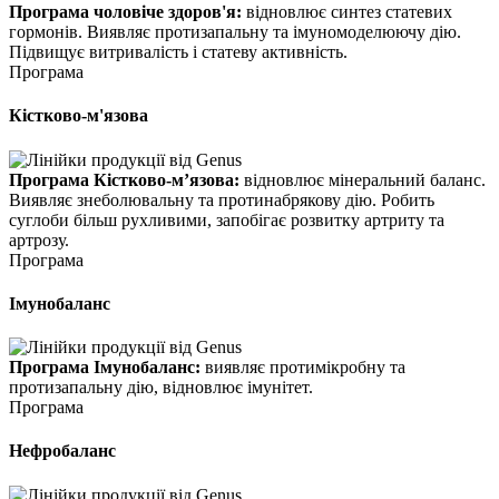
Програма чоловіче здоров'я:
відновлює синтез статевих
гормонів. Виявляє протизапальну та імуномоделюючу дію.
Підвищує витривалість і статеву активність.
Програма
Кістково-м'язова
Програма Кістково-м’язова:
відновлює мінеральний баланс.
Виявляє знеболювальну та протинабрякову дію. Робить
суглоби більш рухливими, запобігає розвитку артриту та
артрозу.
Програма
Імунобаланс
Програма Імунобаланс:
виявляє протимікробну та
протизапальну дію, відновлює імунітет.
Програма
Нефробаланс