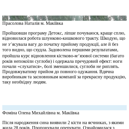
Прасолова Наталія
м. Макіївка
Пройшовши програму Детокс, ліпше почуваюся, краще сплю,
відновилася робота шлунково-кишкового тракту. Шкодую, що
не з⸍ясувала вагу до початку прийому продукції, але й без
того видно, що схудла. Задоволена першими результатами,
пройшла курс відновлення кістково-м⸍язової системи (багато
років непокоїли суглоби) і одержала пречудовий ефект: ноги
почали «слухатися», болі зменшилися, суглоби не риплять.
Продовжуватиму прийом до повного одужання. Вдячна
виробникам та засновникам компанії за прекрасну продукцію,
таку необхідну людям.
Фоміна Олена Михайлівна
м. Макіївка
Після народження сина виявили 2 кісти на яєчниках, з якими
жила 28 років. Пропонували оперувати. Ознайомилася з