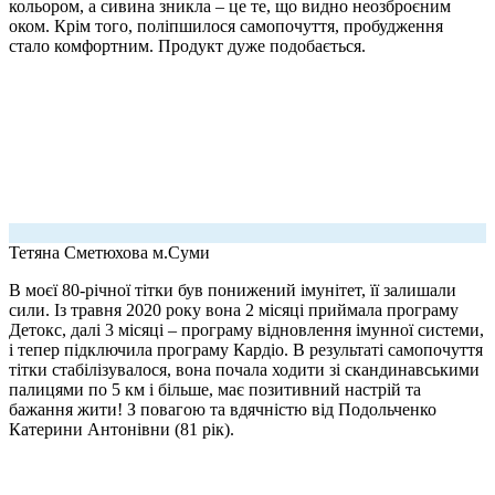
кольором, а сивина зникла – це те, що видно неозброєним
оком. Крім того, поліпшилося самопочуття, пробудження
стало комфортним. Продукт дуже подобається.
Тетяна Сметюхова
м.Суми
В моєї 80-річної тітки був понижений імунітет, її залишали
сили. Із травня 2020 року вона 2 місяці приймала програму
Детокс, далі 3 місяці – програму відновлення імунної системи,
і тепер підключила програму Кардіо. В результаті самопочуття
тітки стабілізувалося, вона почала ходити зі скандинавськими
палицями по 5 км і більше, має позитивний настрій та
бажання жити! З повагою та вдячністю від Подольченко
Катерини Антонівни (81 рік).