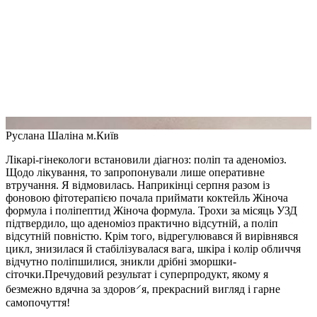
Руслана Шаліна
м.Київ
Лікарі-гінекологи встановили діагноз: поліп та аденоміоз.
Щодо лікування, то запропонували лише оперативне
втручання. Я відмовилась. Наприкінці серпня разом із
фоновою фітотерапією почала приймати коктейль Жіноча
формула і поліпептид Жіноча формула. Трохи за місяць УЗД
підтвердило, що аденоміоз практично відсутній, а поліп
відсутній повністю. Крім того, відрегулювався й вирівнявся
цикл, знизилася й стабілізувалася вага, шкіра і колір обличчя
відчутно поліпшилися, зникли дрібні зморшки-
сіточки.Пречудовий результат і суперпродукт, якому я
безмежно вдячна за здоров⸍я, прекрасний вигляд і гарне
самопочуття!