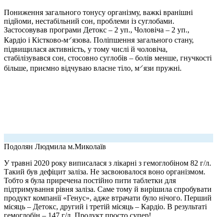
Пониження загального тонусу організму, важкі вранішні
підйоми, нестабільний сон, проблеми із суглобами.
Застосовував програми Детокс – 2 уп., Чоловіча – 2 уп.,
Кардіо і Кістково-м⸍язова. Поліпшення загального стану,
підвищилася активність, у тому числі й чоловіча,
стабілізувався сон, стосовно суглобів – болів менше, гнучкості
більше, приємно відчуваю власне тіло, м⸍язи пружні.
Подолян Людмила
м.Миколаїв
У травні 2020 року виписалася з лікарні з гемоглобіном 82 г/л.
Такий був дефіцит заліза. Не засвоювалося воно організмом.
Тобто я була приречена постійно пити таблетки для
підтримування рівня заліза. Саме тому й вирішила спробувати
продукт компанії «Генус», адже втрачати було нічого. Перший
місяць – Детокс, другий і третій місяць – Кардіо. В результаті
гемоглобін – 147 г/л. Продукт просто супер!