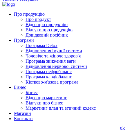
Про продукцію
Про продукт
Відео про продукцію
Відгуки про продукцію
Довідковий посібник
Програми
Програма Detox
Відновлення імуної системи
Чоловіче та жіноче здоров'я
Програма зниження ваги
Відновлення нервової системи
Програма нефробаланс
Програма кардіобаланс
Кістково-м'язова програма
Бізнес
Бізнес
Відео про маркетинг
Відгуки про бізнес
Маркетинг план та етичний кодекс
Магазин
Контакти
uk