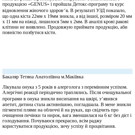
продукцією «GENUS» і пройшла Детокс-програму та курс
відновлення жіночого здоров⸍я. В результаті УЗД показало,
що одна кіста 22мм х 19мм зникла, а від іншої, розміром 20 мм
х 11 мм на ніжці, лишилося 5мм х 2мм. В аналізі крові ракові
клітини не виявлено. Продовжую приймати продукцію, аби
повністю позбутися кісти.
Бакаляр Тетяна Анатоліївна
м.Макіївка
Лікувала онука з 5 років в алерголога з перемінним успіхом.
Алергічні реакції періодично траплялись. Після очищувальної
програми в онука зникли висипання на шкірі, з⸍явився
апетит, дитина стала активнішою, погладшала. В мене зникли
пігментні плями на обличчі й на руках, що свідчить про
очищення печінки та нирок, вага зменшилася на 6 кг без дієт і
голодування. Почуваюся прекрасно, всім раджу
користуватися продукцією, зичу успіху й процвітання.