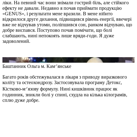
ліки. На певний час вони знімали гострий біль, але стійкого
ефекту не давали. Недавно я почав приймати продукцію
«GENUS», і результати мене вразили. В мене нібито
відкрилося друге дихання, підвищився рівень енергії, ввечері
вже не відчував утоми, поліпшився сон, ранком відчуваю, що
добре виспався. Поступово почав помічати, що болі
слабшають, нині непокоять лише вряди-годи. Я дуже
задоволений.
Баштанник Ольга
м. Кам⸍янське
Багато років обстежувалася в лікаря з приводу виразкового
коліту та остеохондрозу. Застосовувала програму Детокс,
Кістково-м⸍язову формулу. Нині кишківник працює як
годинник, зникли болі у спині, схудла на кілька кілограмів,
сплю дуже добре.