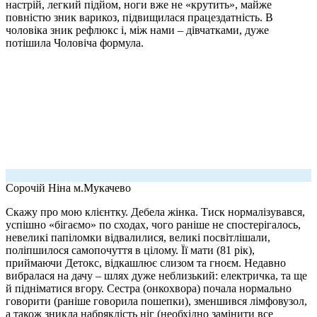
настрій, легкий підйом, ноги вже не «крутить», майже
повністю зник варикоз, підвищилася працездатність. В
чоловіка зник рефлюкс і, між нами – дівчатками, дуже
потішила Чоловіча формула.
Сорочій Ніна
м.Мукачево
Скажу про мою клієнтку. Дебела жінка. Тиск нормалізувався,
успішно «бігаємо» по сходах, чого раніше не спостерігалось,
невеликі папіломки відвалилися, великі посвітлішали,
поліпшилося самопочуття в цілому. Її мати (81 рік),
приймаючи Детокс, відкашлює слизом та гноєм. Недавно
вибралася на дачу – шлях дуже неблизький: електричка, та ще
й підніматися вгору. Сестра (онкохвора) почала нормально
говорити (раніше говорила пошепки), зменшився лімфовузол,
а також зникла набряклість ніг (необхідно замінити все