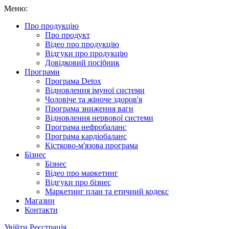
Меню:
Про продукцію
Про продукт
Відео про продукцію
Відгуки про продукцію
Довідковий посібник
Програми
Програма Detox
Відновлення імуної системи
Чоловіче та жіноче здоров'я
Програма зниження ваги
Відновлення нервової системи
Програма нефробаланс
Програма кардіобаланс
Кістково-м'язова програма
Бізнес
Бізнес
Відео про маркетинг
Відгуки про бізнес
Маркетинг план та етичний кодекс
Магазин
Контакти
Увійти
Реєстрація