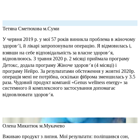
Тетяна Сметюхова
м.Суми
У червня 2019 р. у мої 57 років виникла проблема в жіночому
здоров⸍ї, й лікарі запропонували операцію. Я відмовилась і,
взявши на себе відповідальність за власне здоров⸍я,
відновлююсь. З травня 2020 р. 2 місяці приймала програму
Детокс, додала програму Жіноче здоров⸍я (4 місяці) і
програму Нейро. За результатами обстеження у жовтні 2020р.
операція мені не потрібна, оскільки фіброма зменшилась у 3.5
раза. Чудовий продукт компанії «Genus wellness energy» за
системного й комплексного застосування допомагає
відновлювати здоров⸍я.
Олена Микитюк
м.Мукачево
Вживаю продукт з липня. Мої результати: поліпшився сон,