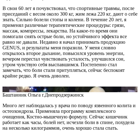
В свои 60 лет я почувствовал, что спортивные травмы, после
приседаний с весом около 300 кг, жим лежа 220 кг, дают о себе
знать. Сильно болели стопы и колени. В течение 20 лет, я
применял различные терапевтические процедуры: грязи,
массаж, компрессы, лекарства. На какое-то время они
помогали снять острые боли, но устойчивого эффекта все
равно не давали. Недавно я начал принимать продукцию
GENUS, и результаты меня поразили. У меня словно
открылось второе дыхание, повысился уровень энергии,
вечером перестал чувствовать усталость, улучшился сон,
утром чувствую себя выспавшимся. Постепенно стал
замечать, что боли стали притупляться, сейчас беспокоят
крайне редко. Я очень доволен.
Баштанник Ольга
г.Днепродзержинск
Много лет наблюдалась у врача по поводу язвенного колита и
остеохондроза. Применяла программу комплексного
очищения, Костно-мышечную формулу. Сейчас кишечник
работает как часы, болей нет, исчезли боли в спине, похудела
на несколько килограммов, очень хорошо стала спать.