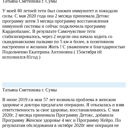
Татьяна Сметюхова
г. Сумы
У моей 80 летней тети был снижен иммунитет и покидали
силы. С мая 2020 года она 2 месяца принимала Детокс
программу затем 3 месяца программу восстановления
иммунной системы и сейчас подключила программу
Кардиобаланс. В результате Самочувствие тети
стабилизировалось, через 2 недели она начала ходить со
скандинавскими палками по 5 км и более, в позитивном
настроении и желании Жить ! С уважением и благодарностью
Подольченко Екатерина Антоновна ( 15октября ей
исполнился 81год )
Татьяна Сметюхова
г. Сумы
В июне 2019 г.в мои 57 лет возникла проблема в женском
здоровье и доктора предлагали операцию. Я отказалась и взяв
ответственность за свое здоровье, восстанавливаюсь. С мая
2020г. 2 месяца принимала Программу Детокс, добавила
Программу Женское здоровье 4 мес и Программу Нейро. По
результатам обследования в октябре 2020г мне операция не