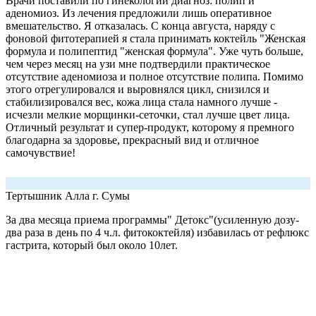
Врачи поставили по гинекологии диагноз: полип и
аденомиоз. Из лечения предложили лишь оперативное
вмешательство. Я отказалась. С конца августа, наряду с
фоновой фитотерапией я стала принимать коктейль "Женская
формула и полипептид "женская формула". Уже чуть больше,
чем через месяц на узи мне подтвердили практическое
отсутствие аденомиоза и полное отсутствие полипа. Помимо
этого отрегулировался и выровнялся цикл, снизился и
стабилизировался вес, кожа лица стала намного лучше -
исчезли мелкие морщинки-сеточки, стал лучше цвет лица.
Отличный результат и супер-продукт, которому я премного
благодарна за здоровье, прекрасный вид и отличное
самочувствие!
Тертышник Алла
г. Сумы
За два месяца приема программы" Детокс"(усиленную дозу-
два раза в день по 4 ч.л. фитококтейля) избавилась от рефлюкс
гастрита, который был около 10лет.