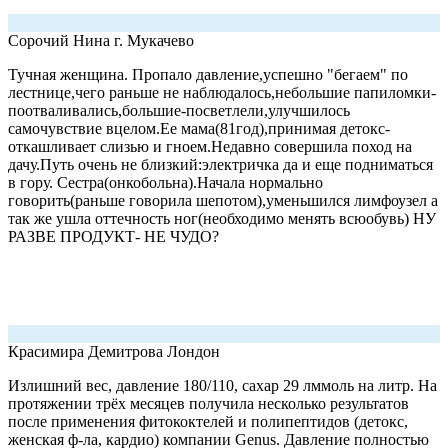
Сорочий Нина
г. Мукачево
Тучная женщина. Пропало давление,успешно "бегаем" по
лестнице,чего раньше не наблюдалось,небольшие папиломки-
поотваливались,большие-посветлели,улучшилось
самочувствие вцелом.Ее мама(81год),принимая детокс-
откашливает слизью и гноем.Недавно совершила поход на
дачу.Путь очень не близкий:электричка да и еще подниматься
в гору. Сестра(онкобольна).Начала нормально
говорить(раньше говорила шепотом),уменьшился лимфоузел а
так же ушла оттечность ног(необходимо менять всюобувь) НУ
РАЗВЕ ПРОДУКТ- НЕ ЧУДО?
Красимира Демитрова
Лондон
Излишний вес, давление 180/110, сахар 29 лммоль на литр. На
протяжении трёх месяцев получила несколько результатов
после применения фитококтелей и полипептидов (детокс,
женская ф-ла, кардио) компании Genus. Давление полностью