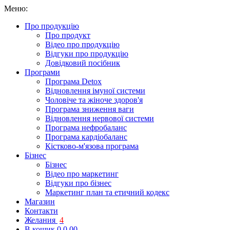
Меню:
Про продукцію
Про продукт
Відео про продукцію
Відгуки про продукцію
Довідковий посібник
Програми
Програма Detox
Відновлення імуної системи
Чоловіче та жіноче здоров'я
Програма зниження ваги
Відновлення нервової системи
Програма нефробаланс
Програма кардіобаланс
Кістково-м'язова програма
Бізнес
Бізнес
Відео про маркетинг
Відгуки про бізнес
Маркетинг план та етичний кодекс
Магазин
Контакти
Желания
4
В кошик
0
0.00