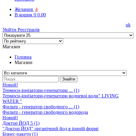
Желания
4
В кошик
0
0.00
uk
Увійти
Реєстрація
Магазин
Головна
Магазин
Знайти
Новий!
Термоси-iонiзатори-генератори ... (1)
Термоси-iонiзатори-генератори водневоi води" LIVING
WATER "
Фильтр - генератор свободного ... (1)
Фильтр - генератор свободного водорода
Новий!
Доктор ЙОД 5 (1)
"Доктор ЙОД" органічний йод в іонній формі
Бізнес-пакети (1)