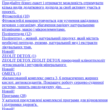
Придбайте бізнес-пакет і отримаєте можливість отримувати
кілька видів додаткового додхода за своб активну участь в
проекті.
Фітокотейлі (10)
Фітококтейлі використовуються для усунення шкідливих
речовин з організму, збагачення раціону натуральними
вітамінами, макро і мікроелементами.
Поліпептиди (12)
Поліпептид – живий, натуральний продукт, який містить
необхідні пептиди, ензими, натуральний мед і екстракти
лікувальних трав.
Новий!
ZEOLIT DETOX (1)
ZEOLIT DETOX ZEOLIT DETOX природний кліноптилоліт
детоксикація і регуляція мінерального
Новий!
ОМЕГА (1)
збалансований комплекс омега 3, 6 ненасичених жирних
кислот. антиоксидантів. Покращує роботу серцево-судинної
системи, чинить омолоджуючу дію. ...
Новий!
Програми (28)
У каталозі представлені комплексні програми для відновлення
і підтримки здоров'я.
Новий!