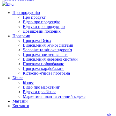
Про продукцію
Про продукт
Відео про продукцію
Відгуки про продукцію
Довідковий посібник
Програми
Програма Detox
Відновлення імуної системи
Чоловіче та жіноче здоров'я
Програма зниження ваги
Відновлення нервової системи
Програма нефробаланс
Програма кардіобаланс
Кістково-м'язова програма
Бізнес
Бізнес
Відео про маркетинг
Відгуки про бізнес
Маркетинг план та етичний кодекс
Магазин
Контакти
uk