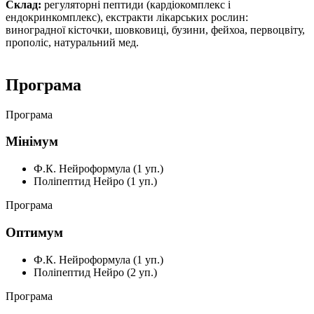
Склад:
регуляторні пептиди (кардіокомплекс і
ендокринкомплекс), екстракти лікарських рослин:
виноградної кісточки, шовковиці, бузини, фейхоа, первоцвіту,
прополіс, натуральний мед.
Програма
Програма
Мінімум
Ф.К. Нейроформула (1 уп.)
Поліпептид Нейро (1 уп.)
Програма
Оптимум
Ф.К. Нейроформула (1 уп.)
Поліпептид Нейро (2 уп.)
Програма