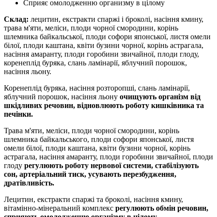
Сприяє омолодженню организму в цілому
Склад:
лецитин, екстракти спаржі і броколі, насіння кмину,
трава м'яти, меліси, плоди чорної смородини, корінь
шлемника байкальської, плоди софори японської, листя омели
білої, плоди каштана, квіти бузини чорної, корінь астрагала,
насіння амаранту, плоди горобини звичайної, плоди глоду,
коренеплід буряка, слань ламінарії, яблучний порошок,
насіння льону.
Коренеплід буряка, насіння розторопші, слань ламінарії,
яблучний порошок, насіння льону
очищують організм від
шкідливих речовин, відновлюють роботу кишківника та
печінки.
Трава м'яти, меліси, плоди чорної смородини, корінь
шлемника байкальського, плоди софори японської, листя
омели білої, плоди каштана, квіти бузини чорної, корінь
астрагала, насіння амаранту, плоди горобини звичайної, плоди
глоду
регулюють роботу нервової системи, стабілізують
сон, артеріальний тиск, усувають перезбудження,
дратівливість.
Лецитин, екстракти спаржі та броколі, насіння кмину,
вітамінно-мінеральний комплекс
регулюють обмін речовин,
сприяють омолодженню організму в цілому.