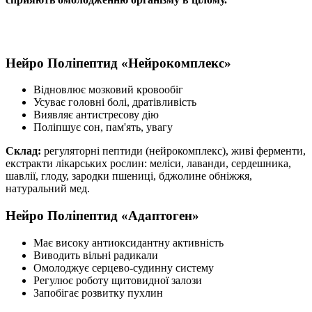
Нейро
Поліпептид «Нейрокомплекс»
Відновлює мозковий кровообіг
Усуває головні болі, дратівливість
Виявляє антистресову дію
Поліпшує сон, пам'ять, увагу
Склад:
регуляторні пептиди (нейрокомплекс), живі ферменти,
екстракти лікарських рослин: меліси, лаванди, сердешника,
шавлії, глоду, зародки пшениці, бджолине обніжжя,
натуральний мед.
Нейро
Поліпептид «Адаптоген»
Має високу антиоксидантну активність
Виводить вільні радикали
Омолоджує серцево-судинну систему
Регулює роботу щитовидної залози
Запобігає розвитку пухлин