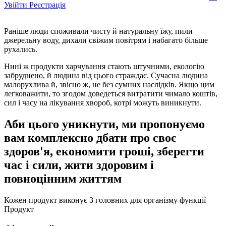
Увійти
Реєстрація
Раніше люди споживали чисту й натуральну їжу, пили
джерельну воду, дихали свіжим повітрям і набагато більше
рухались.
Нині ж продукти харчування стають штучними, екологію
забруднено, й людина від цього страждає. Сучасна людина
малорухлива й, звісно ж, не без сумних наслідків. Якщо цим
легковажити, то згодом доведеться витратити чимало коштів,
сил і часу на лікування хвороб, котрі можуть виникнути.
Аби цього уникнути, ми пропонуємо
вам комплексно дбати про своє
здоров'я, економити гроші, зберегти
час і сили, жити здоровим і
повноцінним життям
Кожен продукт виконує
3 головних
для організму
функції
Продукт