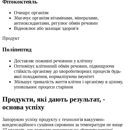
Фітококтейль
Очищує організм
Збагачує організм вітамінами, мінералами,
антиоксидантами, регулює обмін речовин
Відновлює або захищає здоров'я
Продукт
Поліпептид
Доставляє поживні речовини у клітину
Оптимізує клітинний обмін речовин, підвищуючи
стійкість організму до хвороботворних процесів будь-
якої походження, нормалізуючи імунітет
Збільшує тривалість життя клітин і організму в цілому,
уповільнює процеси старіння
Продукти, які дають результат, -
основа успіху
Запорукою успіху продукту є технологія вакуумно-
конденсаційного сушіння сировини за температури не вище
37 градусів, що дозволяє максимально зберегти вихідні