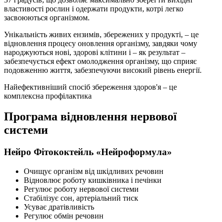
властивості рослин і одержати продукти, котрі легко
засвоюються організмом.
Унікальність живих ензимів, збережених у продукті, – це
відновлення процесу оновлення організму, завдяки чому
народжуються нові, здорові клітини і – як результат –
забезпечується ефект омолодження організму, що сприяє
подовженню життя, забезпечуючи високий рівень енергії.
Найефективніший спосіб збереження здоров'я – це
комплексна профілактика
Програма відновлення нервової
системи
Нейро
Фітококтейль «Нейроформула»
Очищує організм від шкідливих речовин
Відновлює роботу кишківника і печінки
Регулює роботу нервової системи
Стабілізує сон, артеріальний тиск
Усуває дратівливість
Регулює обмін речовин