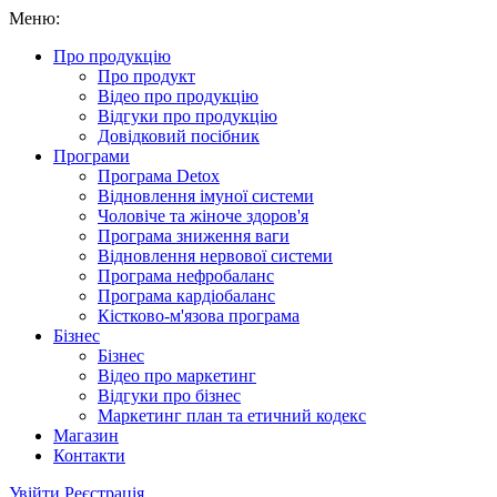
Меню:
Про продукцію
Про продукт
Відео про продукцію
Відгуки про продукцію
Довідковий посібник
Програми
Програма Detox
Відновлення імуної системи
Чоловіче та жіноче здоров'я
Програма зниження ваги
Відновлення нервової системи
Програма нефробаланс
Програма кардіобаланс
Кістково-м'язова програма
Бізнес
Бізнес
Відео про маркетинг
Відгуки про бізнес
Маркетинг план та етичний кодекс
Магазин
Контакти
Увійти
Реєстрація