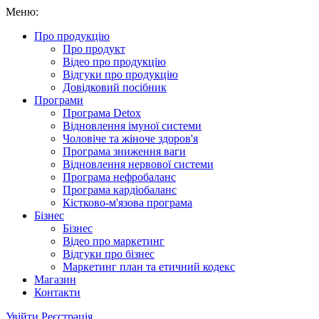
Меню:
Про продукцію
Про продукт
Відео про продукцію
Відгуки про продукцію
Довідковий посібник
Програми
Програма Detox
Відновлення імуної системи
Чоловіче та жіноче здоров'я
Програма зниження ваги
Відновлення нервової системи
Програма нефробаланс
Програма кардіобаланс
Кістково-м'язова програма
Бізнес
Бізнес
Відео про маркетинг
Відгуки про бізнес
Маркетинг план та етичний кодекс
Магазин
Контакти
Увійти
Реєстрація