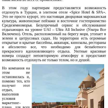
В этом году партнерам предоставляется возможность
отдохнуть в Турции, в элитном отеле «Spice Hotel & SPA».
Это не просто курорт, это настоящая дворцовая марокканская
культура, живописные пейзажи и восточное гостеприимство
Средиземноморья. Безупречный сервис и обслуживание
отдыхающих на уровне UAI – Ultra All Inclusive (Ультра Все
Включено). Отель, расположенный на берегу моря, утопает в
зелени и цитрусовых садах. На территории есть огромные
открытые и крытые бассейны, аквапарк, кинозалы, рестораны
и абсолютно все, что необходимо для беззаботного
прекрасного вдохновляющего отдыха. Уютные красивые
номера создадут неповторимую атмосферу и предоставят
возможность отдохнуть не только телом, но и душой.
Но компания на
этом не
остановилась и,
помимо тех, кто
получит этот
отдых,
выполнив
условия
маркетинг-
плана, для всех