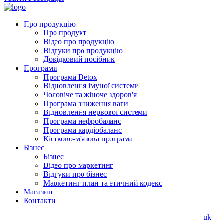
Про продукцію
Про продукт
Відео про продукцію
Відгуки про продукцію
Довідковий посібник
Програми
Програма Detox
Відновлення імуної системи
Чоловіче та жіноче здоров'я
Програма зниження ваги
Відновлення нервової системи
Програма нефробаланс
Програма кардіобаланс
Кістково-м'язова програма
Бізнес
Бізнес
Відео про маркетинг
Відгуки про бізнес
Маркетинг план та етичний кодекс
Магазин
Контакти
uk