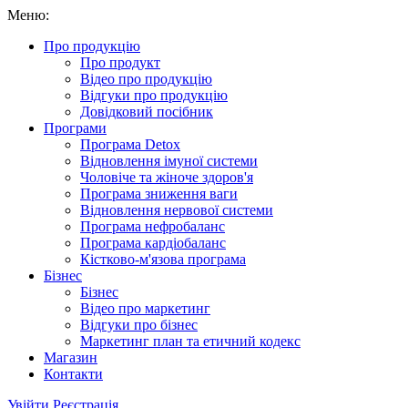
Меню:
Про продукцію
Про продукт
Відео про продукцію
Відгуки про продукцію
Довідковий посібник
Програми
Програма Detox
Відновлення імуної системи
Чоловіче та жіноче здоров'я
Програма зниження ваги
Відновлення нервової системи
Програма нефробаланс
Програма кардіобаланс
Кістково-м'язова програма
Бізнес
Бізнес
Відео про маркетинг
Відгуки про бізнес
Маркетинг план та етичний кодекс
Магазин
Контакти
Увійти
Реєстрація