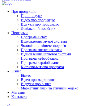
Про продукцію
Про продукт
Відео про продукцію
Відгуки про продукцію
Довідковий посібник
Програми
Програма Detox
Відновлення імуної системи
Чоловіче та жіноче здоров'я
Програма зниження ваги
Відновлення нервової системи
Програма нефробаланс
Програма кардіобаланс
Кістково-м'язова програма
Бізнес
Бізнес
Відео про маркетинг
Відгуки про бізнес
Маркетинг план та етичний кодекс
Магазин
Контакти
uk