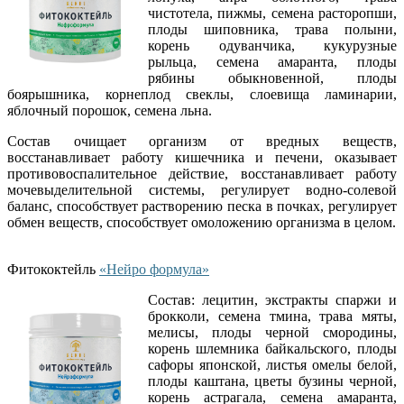
чистотела, пижмы, семена расторопши,
плоды шиповника, трава полыни,
корень одуванчика, кукурузные
рыльца, семена амаранта, плоды
рябины обыкновенной, плоды
боярышника, корнеплод свеклы, слоевища ламинарии,
яблочный порошок, семена льна.
Состав очищает организм от вредных веществ,
восстанавливает работу кишечника и печени, оказывает
противовоспалительное действие, восстанавливает работу
мочевыделительной системы, регулирует водно-солевой
баланс, способствует растворению песка в почках, регулирует
обмен веществ, способствует омоложению организма в целом.
Фитококтейль
«Нейро формула»
Состав: лецитин, экстракты спаржи и
брокколи, семена тмина, трава мяты,
мелисы, плоды черной смородины,
корень шлемника байкальского, плоды
сафоры японской, листья омелы белой,
плоды каштана, цветы бузины черной,
корень астрагала, семена амаранта,