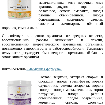
тысячелистника, мята перечная, лист
крапивы двудомной, корень аира
болотного, семена амаранта, плоды
рябины обыкновенной, плоды
боярышника, корнеплод свеклы,
слоевища ламинарии, яблочный
порошок, семена льна.
Способствует очищению организма от вредных веществ,
восстановлению работы кишечника и печени,
восстановлению энергетического потенциала организма,
повышению выносливости и работоспособности. Усиливает
иммунитет, регулирует обмен веществ, гормональный баланс,
омолаживает организм.
ФитоКоктейль
«Иммунная формула»
Состав: лецитин, экстракт спаржи и
брокколи, плоды грейпфрута, корень
одуванчика, семена амаранта, корень
солодки, плоды можжевельника, корни
петрушки, плоды рябины
обыкновенной, плоды боярышника,
корнеплод свеклы, слоевища