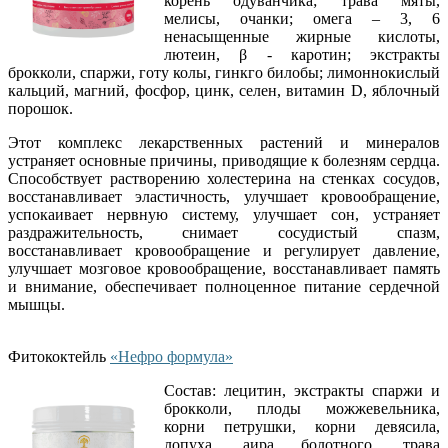
корень одуванчика; трава мяты,
мелисы, очанки; омега – 3, 6
ненасыщенные жирные кислоты,
лютеин, β - каротин; экстракты
брокколи, спаржи, готу колы, гинкго билобы; лимоннокислый
кальций, магний, фосфор, цинк, селен, витамин D, яблочный
порошок.
Этот комплекс лекарственных растений и минералов
устраняет основные причины, приводящие к болезням сердца.
Способствует растворению холестерина на стенках сосудов,
восстанавливает эластичность, улучшает кровообращение,
успокаивает нервную систему, улучшает сон, устраняет
раздражительность, снимает сосудистый спазм,
восстанавливает кровообращение и регулирует давление,
улучшает мозговое кровообращение, восстанавливает память
и внимание, обеспечивает полноценное питание сердечной
мышцы.
Фитококтейль
«Нефро формула»
Состав: лецитин, экстракты спаржи и
брокколи, плоды можжевельника,
корни петрушки, корни девясила,
лопуха, аира болотного, трава