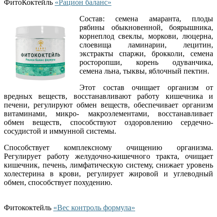
ФитоКоктейль
«Рацион баланс»
Состав:
семена амаранта, плоды
рябины обыкновенной, боярышника,
корнеплод свеклы, моркови, люцерна,
слоевища ламинарии, лецитин,
экстракты спаржи, брокколи, семена
росторопши, корень одуванчика,
семена льна, тыквы, яблочный пектин.
Этот состав очищает организм от
вредных веществ, восстанавливают работу кишечника и
печени, регулируют обмен веществ, обеспечивает организм
витаминами, микро- макроэлементами, восстанавливает
обмен веществ,
способствуют оздоровлению сердечно-
сосудистой и иммунной системы.
Способствует комплексному очищению организма.
Регулирует работу желудочно-кишечного тракта, очищает
кишечник, печень, лимфатическую систему, снижает уровень
холестерина в крови, регулирует жировой и углеводный
обмен, способствует похудению.
Фитококтейль
«Вес контроль формула»