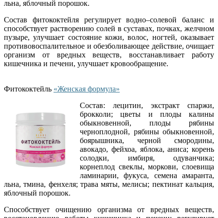
льна, яблочный порошок.
Состав фитококтейля регулирует водно–солевой баланс и
способствует растворению солей в суставах, почках, желчном
пузыре, улучшает состояние кожи, волос, ногтей, оказывает
противовоспалительное и обезболивающее действие, очищает
организм от вредных веществ, восстанавливает работу
кишечника и печени, улучшает кровообращение.
Фитококтейль
«Женская формула»
Состав: лецитин, экстракт спаржи,
брокколи; цветы и плоды калины
обыкновенной, плоды рябины
черноплодной, рябины обыкновенной,
боярышника, черной смородины,
авокадо, фейхоа, яблока, аниса; корень
солодки, имбиря, одуванчика;
корнеплод свеклы, моркови, слоевища
ламинарии, фукуса, семена амаранта,
льна, тмина, фенхеля; трава мяты, мелисы; пектинат кальция,
яблочный порошок.
Способствует очищению организма от вредных веществ,