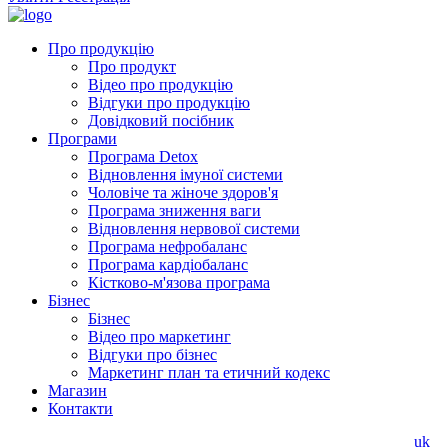
Про продукцію
Про продукт
Відео про продукцію
Відгуки про продукцію
Довідковий посібник
Програми
Програма Detox
Відновлення імуної системи
Чоловіче та жіноче здоров'я
Програма зниження ваги
Відновлення нервової системи
Програма нефробаланс
Програма кардіобаланс
Кістково-м'язова програма
Бізнес
Бізнес
Відео про маркетинг
Відгуки про бізнес
Маркетинг план та етичний кодекс
Магазин
Контакти
uk