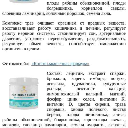
плоды рябины обыкновенной, плоды
боярышника, корнеплод свеклы,
слоевища ламинарии, яблочный порошок, семена льна.
Комплекс трав очищает организм от вредных веществ,
восстанавливает работу кишечника и печени, регулирует
работу нервной системы, стабилизирует сон, артериальное
давление, устраняет перевозбуждение, раздражительность,
регулирует обмен веществ, способствует омоложению
организма в целом.
Фитококтейль
«Костно-мышечная формула»
Состав: лецитин, экстракт спаржи,
брокколи, корень имбиря, лопуха,
девясила, одуванчика, кукурузные
рыльца, пектинат кальция,
лимоннокислый кальций, магний,
фосфор, цинк, селен, витамин К,
витамин D, цветы сирени, трава
спорыша, хвоща полевого, листья
берёзы, плоды шиповника, аниса,
рябины обыкновенной, боярышника, корнеплоды свеклы,
моркови, слоевища ламинарии, семена амаранта, фенхеля,