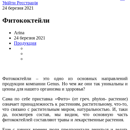
Увійти
Реєстрація
24 березня 2021
Фитококтейли
Arina
24 березня 2021
Продукция
Фитококтейли – это одно из основных направлений
продукции компании
Genus
. Но чем же они так уникальны и
ценны для нашего организма и здоровья?
Сама по себе приставка «Фито» (от греч.
phyton
- растение)
означает принадлежность к растениям, растительному, что-то,
что связано с растительным миром, натуральностью. И, таки
да, посмотрев состав, мы видим, что основную часть
фитококтейлей составляют травы и лекарственные растения.
Еще с давних времен люди предпочитали лечиться и делать