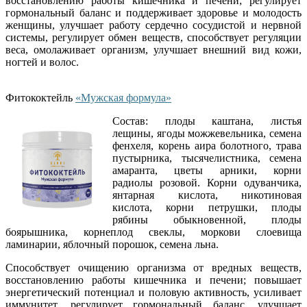
восстановлению работы кишечника и печени; регулирует
гормональный баланс и поддерживает здоровье и молодость
женщины, улучшает работу сердечно сосудистой и нервной
системы, регулирует обмен веществ, способствует регуляции
веса, омолаживает организм, улучшает внешний вид кожи,
ногтей и волос.
Фитококтейль
«Мужская формула»
Состав: плоды каштана, листья
лещины, ягоды можжевельника, семена
фенхеля, корень аира болотного, трава
пустырника, тысячелистника, семена
амаранта, цветы арники, корни
радиолы розовой. Корни одуванчика,
янтарная кислота, никотиновая
кислота, корни петрушки, плоды
рябины обыкновенной, плоды
боярышника, корнеплод свеклы, моркови слоевища
ламинарии, яблочный порошок, семена льна.
Способствует очищению организма от вредных веществ,
восстановлению работы кишечника и печени; повышает
энергетический потенциал и половую активность, усиливает
иммунитет, регулирует гормональный баланс, улучшает