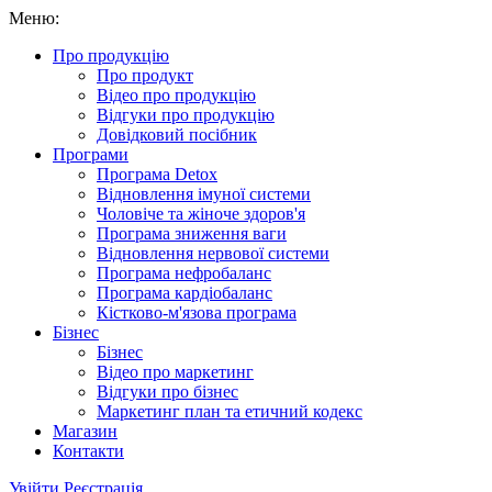
Меню:
Про продукцію
Про продукт
Відео про продукцію
Відгуки про продукцію
Довідковий посібник
Програми
Програма Detox
Відновлення імуної системи
Чоловіче та жіноче здоров'я
Програма зниження ваги
Відновлення нервової системи
Програма нефробаланс
Програма кардіобаланс
Кістково-м'язова програма
Бізнес
Бізнес
Відео про маркетинг
Відгуки про бізнес
Маркетинг план та етичний кодекс
Магазин
Контакти
Увійти
Реєстрація