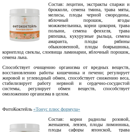
Состав: лецитин, экстракты спаржи и
брокколи, семена тмина, трава мяты,
мелисы, плоды черной смородины,
яблочный порошок, ягоды
можжевельника, корни цикория, трава
полыни, семена фенхеля, трава
ряпешка, кукурузные рыльца, семена
амаранта, плоды рябины
обыкновенной, плоды боярышника,
корнеплод свеклы, слоевища ламинарии, яблочный порошок,
семена льна.
Способствует очищению организма от вредных веществ,
восстановлению работы кишечника и печени; регулирует
жировой и углеводный обмен, способствует снижению веса,
стабилизирует работу нервной и сердечно-сосудистой
системы, регулирует обмен веществ, способствует
омоложению организма в целом.
ФитоКоктейль
«Тонус плюс формула»
Состав: корни радиолы розовой,
женьшеня, левзеи, плоды лимонника,
плоды сафоры японской, трава